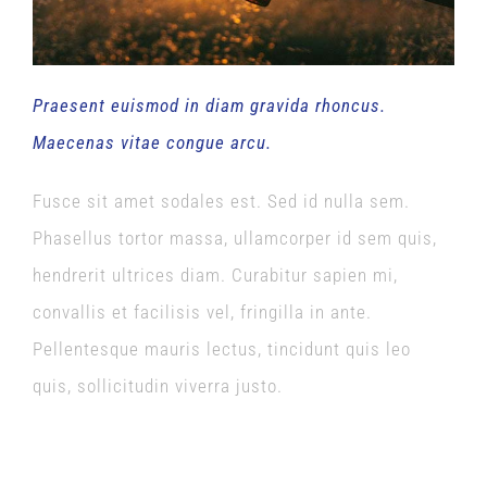
Praesent euismod in diam gravida rhoncus.
Maecenas vitae congue arcu.
Fusce sit amet sodales est. Sed id nulla sem.
Phasellus tortor massa, ullamcorper id sem quis,
hendrerit ultrices diam. Curabitur sapien mi,
convallis et facilisis vel, fringilla in ante.
Pellentesque mauris lectus, tincidunt quis leo
quis, sollicitudin viverra justo.