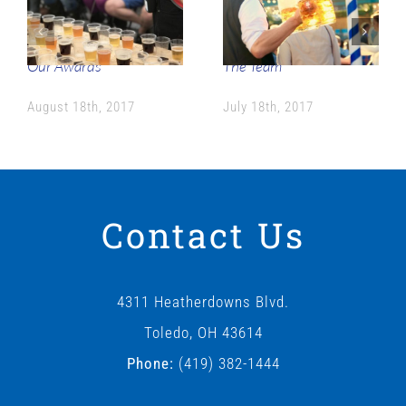
Our Awards
The Team
August 18th, 2017
July 18th, 2017
Contact Us
4311 Heatherdowns Blvd.
Toledo, OH 43614
Phone:
(419) 382-1444