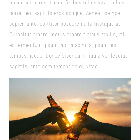
imperdiet purus. Fusce finibus tellus vitae tellus
porta, nec sagittis eros congue. Aenean semper
sapien ante, porttitor posuere nulla tristique at.
Curabitur ornare, metus ornare finibus mollis, mi
ex fermentum ipsum, non maximus ipsum nisl
tempus neque. Donec bibendum, ligula vel feugiat
sagittis, ante sem tempor dolor, vitae.