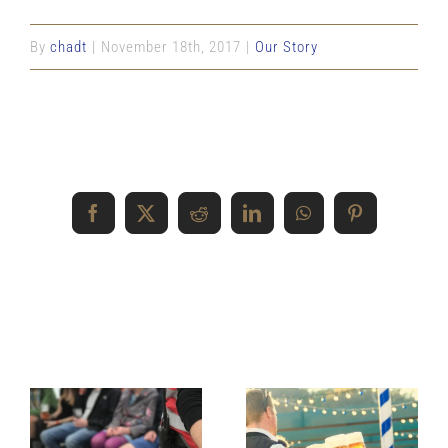
By
chadt
|
November 18th, 2017
|
Our Story
Share This Event Info!
Facebook
X
Reddit
LinkedIn
WhatsApp
Pinterest
Related Posts